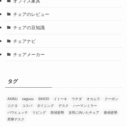
オフィス家具
チェアのレビュー
チェアの豆知識
チェアナビ
チェアメーカー
タグ
AXISU
caguuu
SIHOO
イトーキ
ウチダ
オカムラ
クーポン
コクヨ
コスパ
ダイニング
デスク
ハーマンミラー
バウヒュッテ
リビング
前傾姿勢
女性に向いたチェア
後傾姿勢
昇降デスク