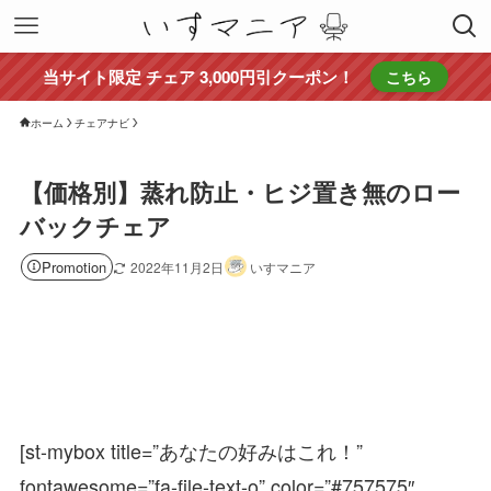
当サイト限定 チェア 3,000円引クーポン！
こちら
ホーム
チェアナビ
【価格別】蒸れ防止・ヒジ置き無のロー
バックチェア
Promotion
2022年11月2日
いすマニア
[st-mybox title=”あなたの好みはこれ！”
fontawesome=”fa-file-text-o” color=”#757575″