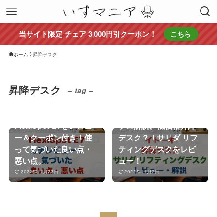
当サイト限定 チェア 3,000円引クーポン！
こちら
ホーム
昇降デスク
昇降デスク
– tag –
FlexiSpot E7をレビュ
プロ解説。低価格昇降
ー＆クーポン付き！使
デスク？！サリダ リフ
って気づいた良い点・
ティングデスクをレビ
悪い点。
ュー！
2022年11月22日
2022年11月2日