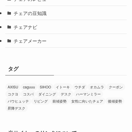
チェアの豆知識
チェアナビ
チェアメーカー
タグ
AXISU
caguuu
SIHOO
イトーキ
ウチダ
オカムラ
クーポン
コクヨ
コスパ
ダイニング
デスク
ハーマンミラー
バウヒュッテ
リビング
前傾姿勢
女性に向いたチェア
後傾姿勢
昇降デスク