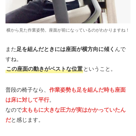
横から見た作業姿勢。座面が前になっているのがわかりますね！
また
んで
足を組んだときには座面が横方向に傾く
すね。
ということ。
この座面の動きがベストな位置
普段の椅子なら、
作業姿勢も足を組んだ時も座面
。
は床に対して平行
なので
太ももに大きな圧力が実はかかっていたん
と感じます。
だ