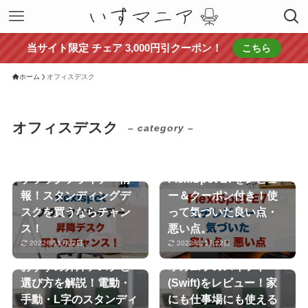
当サイト限定 チェア 3,000円引クーポン！
こちら
ホーム
オフィスデスク
オフィスデスク
– category –
【2022年版】flexispot
ブラックフライデー情
FlexiSpot E7をレビュ
報！スタンディングデ
ー＆クーポン付き！使
スクを買うならチャン
って気づいた良い点・
ス！
悪い点。
2022年11月22日
2022年11月22日
おすすめ昇降デスクと
オカムラのスイフト
選び方を解説！電動・
(Swift)をレビュー！家
手動・L字のスタンディ
にも仕事場にも使える